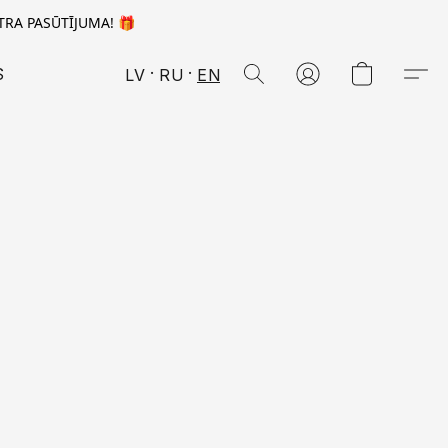
TRA PASŪTĪJUMA! 🎁
S
LV
RU
EN