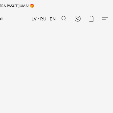
TRA PASŪTĪJUMA! 🎁
ti
LV
RU
EN