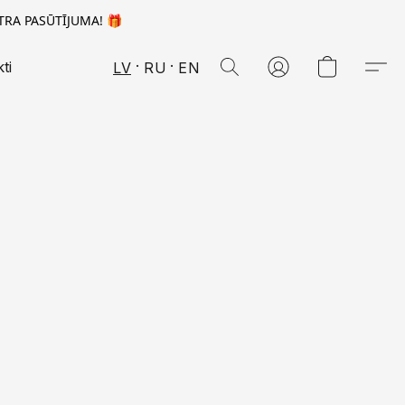
TRA PASŪTĪJUMA! 🎁
ti
LV
RU
EN