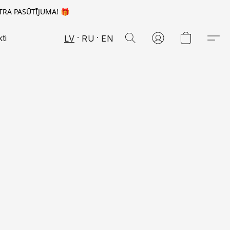
TRA PASŪTĪJUMA! 🎁
ti
LV
RU
EN