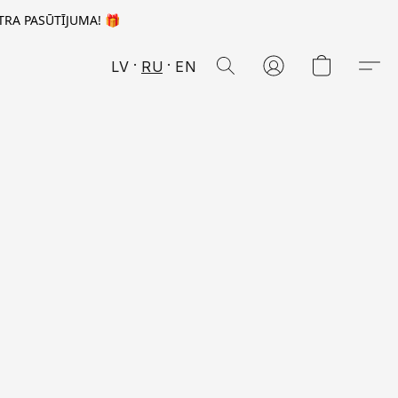
TRA PASŪTĪJUMA! 🎁
LV
RU
EN