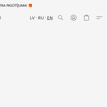
TRA PASŪTĪJUMA! 🎁
S
LV
RU
EN